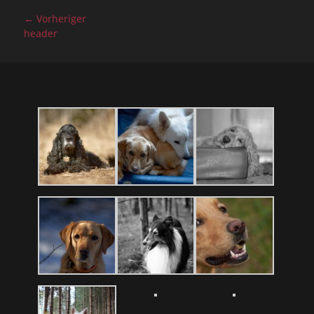
Beitragsnavigation
← Vorheriger
Vorheriger
header
Beitrag: